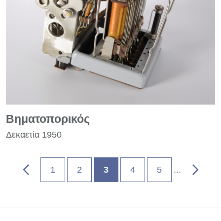
Βηματοπορικός
Δεκαετία 1950
«
»
1
2
3
4
5
...