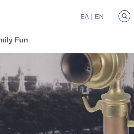
ΕΛ
EN
mily Fun