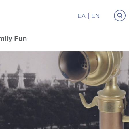
ΕΛ
EN
mily Fun