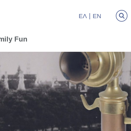
ΕΛ
EN
mily Fun