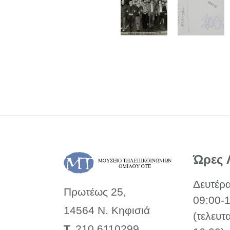
Ώρες 
Δευτέρ
Πρωτέως 25,
09:00-
14564 Ν. Κηφισιά
(τελευτ
Τ.
210 6110299