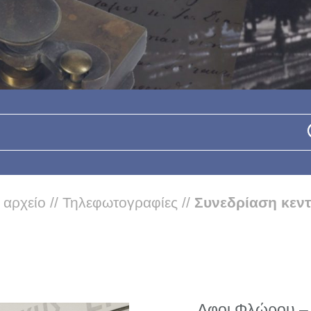
 αρχείο
//
Τηλεφωτογραφίες
//
Συνεδρίαση κεν
Αφοι Φλώρου – 