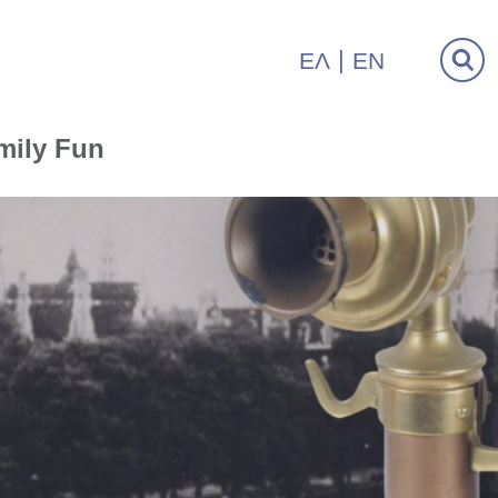
ΕΛ
EN
mily Fun