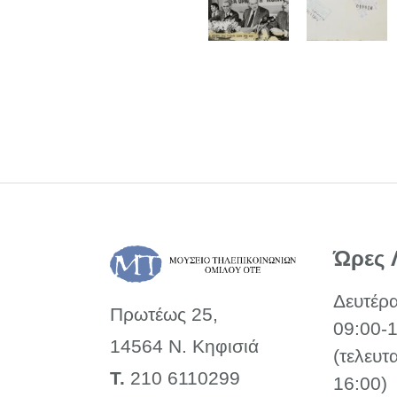
Ώρες 
Δευτέρ
Πρωτέως 25,
09:00-
14564 Ν. Κηφισιά
(τελευτ
Τ.
210 6110299
16:00)