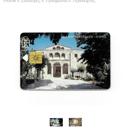
Home
//
Συλλογές
//
Τηλεφωνία
//
Τηλεκάρτες