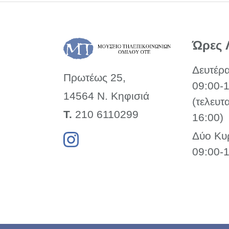
Ώρες 
Δευτέρ
Πρωτέως 25,
09:00-
14564 Ν. Κηφισιά
(τελευτ
Τ.
210 6110299
16:00)
Δύο Κυ
09:00-