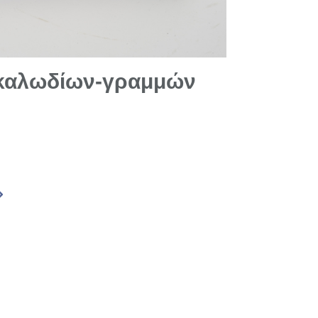
 καλωδίων-γραμμών