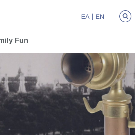
ΕΛ
EN
mily Fun