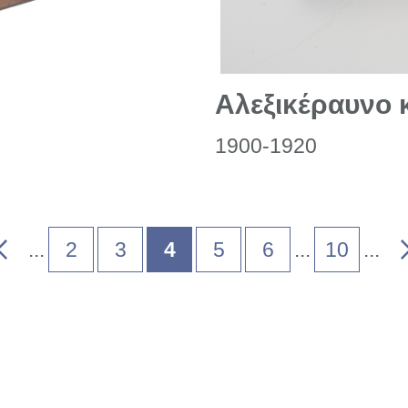
Αλεξικέραυνο
1900-1920
»
...
2
3
4
5
6
...
10
...