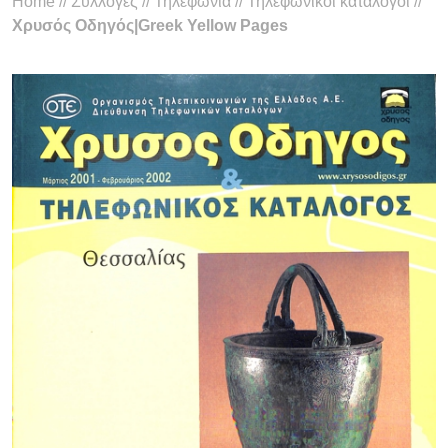
Home
//
Συλλογές
//
Τηλεφωνία
//
Τηλεφωνικοί κατάλογοι
//
Χρυσός Οδηγός|Greek Yellow Pages