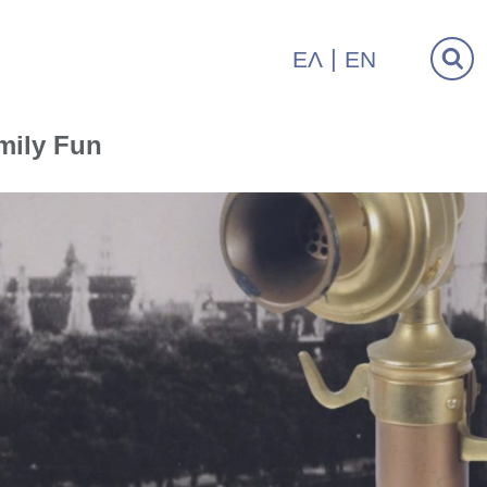
ΕΛ
EN
mily Fun