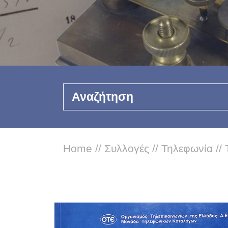
Αναζήτηση
Home
//
Συλλογές
//
Τηλεφωνία
//