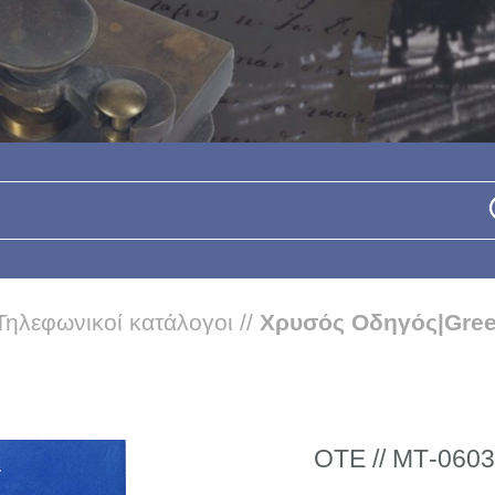
Τηλεφωνικοί κατάλογοι
//
Χρυσός Οδηγός|Gree
ΟΤΕ // ΜΤ-0603