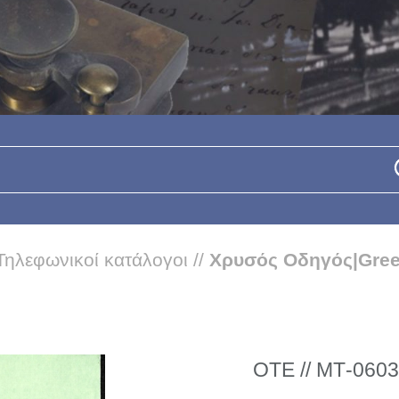
Τηλεφωνικοί κατάλογοι
//
Χρυσός Οδηγός|Gree
ΟΤΕ // ΜΤ-0603