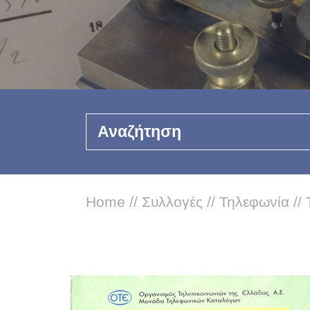
Αναζήτηση
Home
//
Συλλογές
//
Τηλεφωνία
//