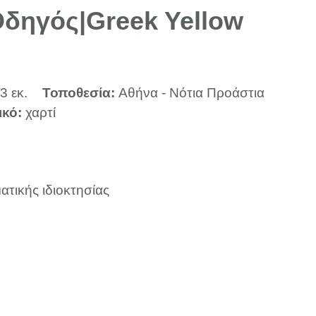
δηγός|Greek Yellow
3 εκ.
Τοποθεσία:
Αθήνα - Νότια Προάστια
ικό:
χαρτί
ατικής ιδιοκτησίας