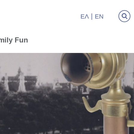
ΕΛ
EN
mily Fun