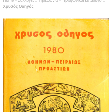
Home
//
Συλλογές
//
Τηλεφωνία
//
Τηλεφωνικοί κατάλογοι
//
Χρυσός Οδηγός