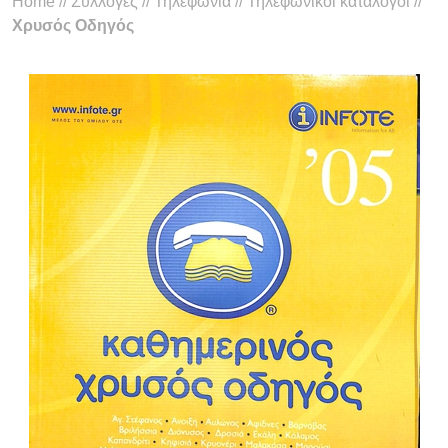
Home
//
Συλλογές
//
Τηλεφωνία
//
Τηλεφωνικοί κατάλογοι
//
Χρυσός Οδηγός