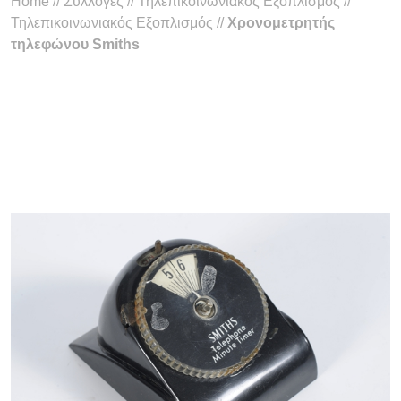
Home
//
Συλλογές
//
Τηλεπικοινωνιακός Εξοπλισμός
//
Τηλεπικοινωνιακός Εξοπλισμός
//
Χρονομετρητής
τηλεφώνου Smiths