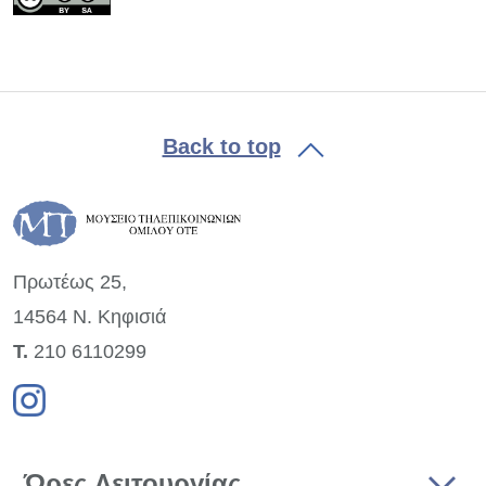
Back to top
Πρωτέως 25,
14564 Ν. Κηφισιά
Τ.
210 6110299
Ώρες Λειτουργίας