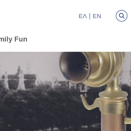
ΕΛ
EN
mily Fun