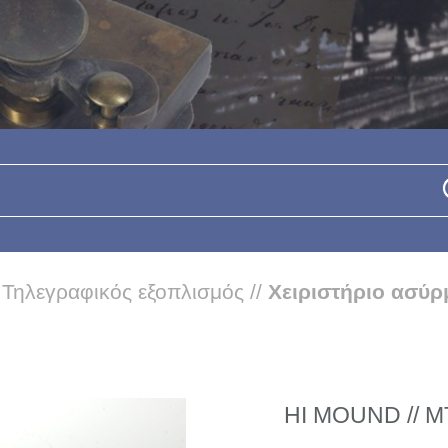
/
Τηλεγραφικός εξοπλισμός
//
Χειριστήριο ασύρ
HI MOUND // ΜΤ