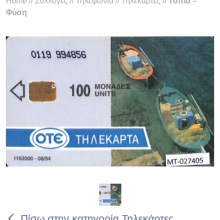
Home
//
Συλλογές
//
Τηλεφωνία
//
Τηλεκάρτες
//
Τοπία –
Φύση
Πίσω στην κατηγορία Τηλεκάρτες