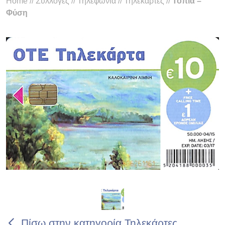
Home
//
Συλλογές
//
Τηλεφωνία
//
Τηλεκάρτες
//
Τοπία –
Φύση
Πίσω στην κατηγορία Τηλεκάρτες