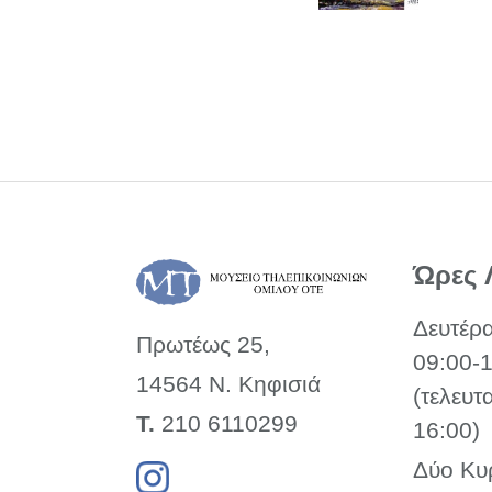
Ώρες 
Δευτέρ
Πρωτέως 25,
09:00-
14564 Ν. Κηφισιά
(τελευτ
Τ.
210 6110299
16:00)
Δύο Κυ