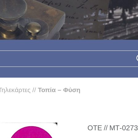
Τηλεκάρτες
//
Τοπία – Φύση
ΟΤΕ // ΜΤ-0273