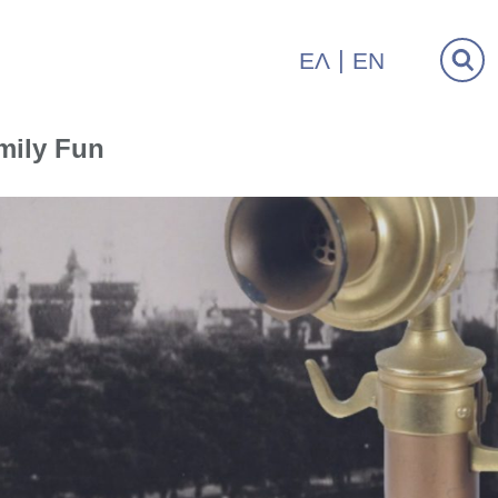
ΕΛ
EN
mily Fun