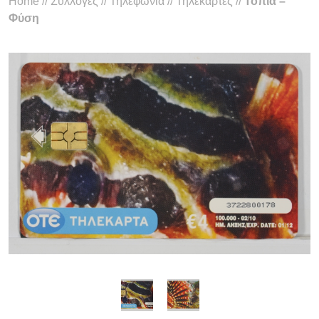
Home
//
Συλλογές
//
Τηλεφωνία
//
Τηλεκάρτες
//
Τοπία –
Φύση