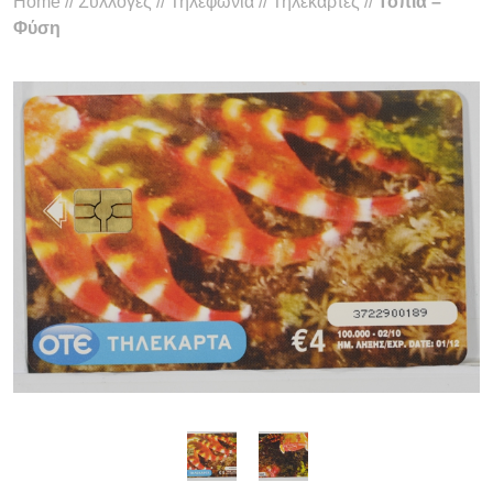
Home
//
Συλλογές
//
Τηλεφωνία
//
Τηλεκάρτες
//
Τοπία –
Φύση