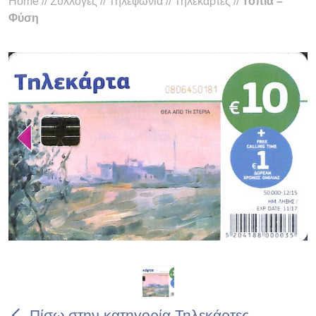
Home
//
Συλλογές
//
Τηλεφωνία
//
Τηλεκάρτες
//
Τοπία –
Φύση
Πίσω στην κατηγορία Τηλεκάρτες