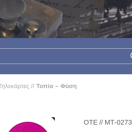
Τηλεκάρτες
//
Τοπία – Φύση
ΟΤΕ // ΜΤ-0273