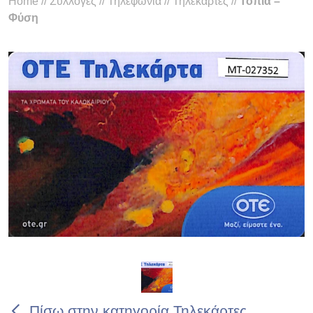
Home
//
Συλλογές
//
Τηλεφωνία
//
Τηλεκάρτες
//
Τοπία –
Φύση
Πίσω στην κατηγορία Τηλεκάρτες