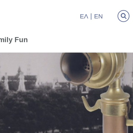
ΕΛ
EN
mily Fun