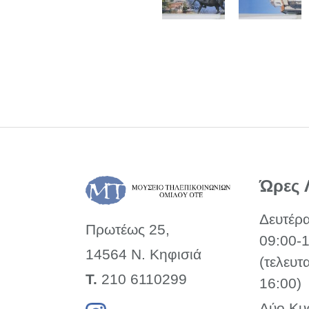
Ώρες 
Δευτέρ
Πρωτέως 25,
09:00-
14564 Ν. Κηφισιά
(τελευτ
Τ.
210 6110299
16:00)
Δύο Κυ