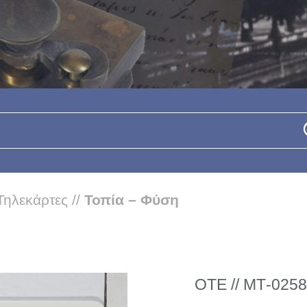
Τηλεκάρτες
//
Τοπία – Φύση
ΟΤΕ // ΜΤ-0258