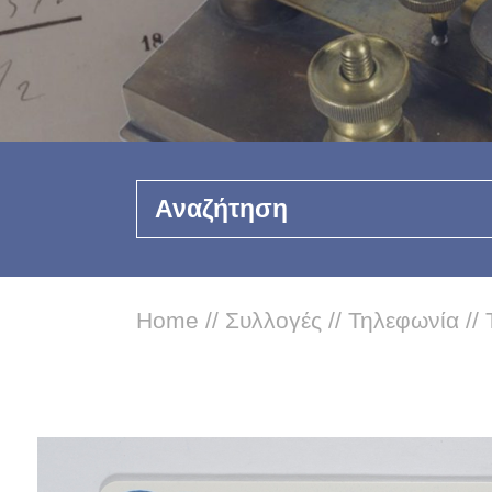
Αναζήτηση
Home
//
Συλλογές
//
Τηλεφωνία
//