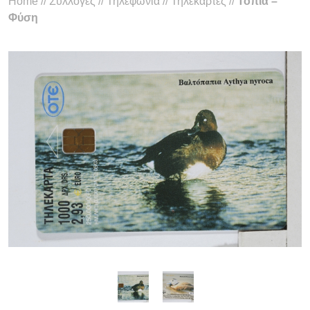
Home
//
Συλλογές
//
Τηλεφωνία
//
Τηλεκάρτες
//
Τοπία –
Φύση