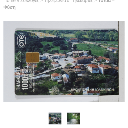
Home
//
Συλλογές
//
Τηλεφωνία
//
Τηλεκάρτες
//
Τοπία –
Φύση