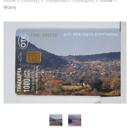
Home
//
Συλλογές
//
Τηλεφωνία
//
Τηλεκάρτες
//
Τοπία –
Φύση