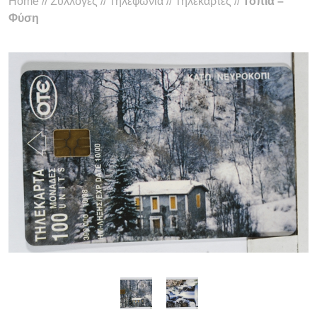
Home
//
Συλλογές
//
Τηλεφωνία
//
Τηλεκάρτες
//
Τοπία –
Φύση