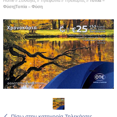
Home
//
Συλλογές
//
Τηλεφωνία
//
Τηλεκάρτες
//
Τοπία –
Φύση|Τοπία – Φύση
Πίσω στην κατηγορία Τηλεκάρτες