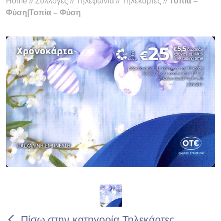
Home
//
Συλλογές
//
Τηλεφωνία
//
Τηλεκάρτες
//
Τοπία –
Φύση|Τοπία – Φύση
Πίσω στην κατηγορία Τηλεκάρτες