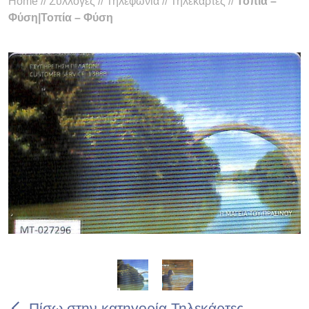
Home
//
Συλλογές
//
Τηλεφωνία
//
Τηλεκάρτες
//
Τοπία –
Φύση|Τοπία – Φύση
Πίσω στην κατηγορία Τηλεκάρτες