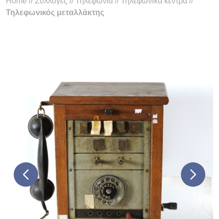
Home
//
Συλλογές
//
Τηλεφωνία
//
Τηλεφωνικά κέντρα
//
Τηλεφωνικός μεταλλάκτης