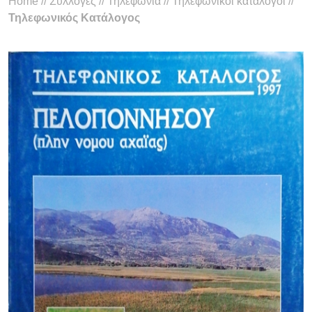
Home
//
Συλλογές
//
Τηλεφωνία
//
Τηλεφωνικοί κατάλογοι
//
Τηλεφωνικός Κατάλογος