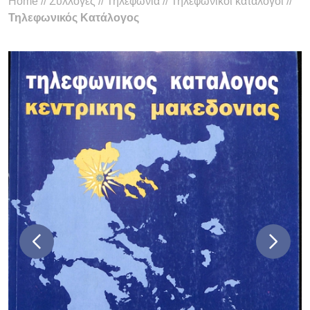
Home
//
Συλλογές
//
Τηλεφωνία
//
Τηλεφωνικοί κατάλογοι
//
Τηλεφωνικός Κατάλογος