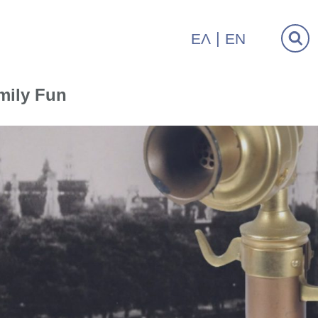
ΕΛ
EN
mily Fun