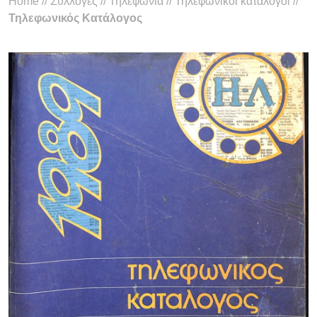
Home
//
Συλλογές
//
Τηλεφωνία
//
Τηλεφωνικοί κατάλογοι
//
Τηλεφωνικός Κατάλογος