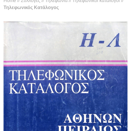
Home
//
Συλλογές
//
Τηλεφωνία
//
Τηλεφωνικοί κατάλογοι
//
Τηλεφωνικός Κατάλογος