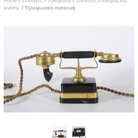
Home
//
Συλλογές
//
Τηλεφωνία
//
Συσκευές σταθερής και
κινητής
//
Τηλεφωνική συσκευή