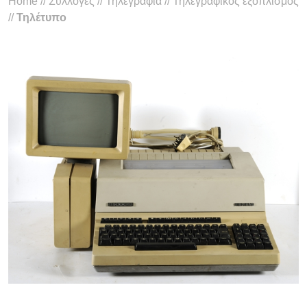
Home
//
Συλλογές
//
Τηλεγραφία
//
Τηλεγραφικός εξοπλισμός
//
Τηλέτυπο