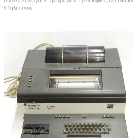
Home
//
Συλλογές
//
Τηλεγραφία
//
Τηλεγραφικός εξοπλισμός
//
Τηλέτυπος