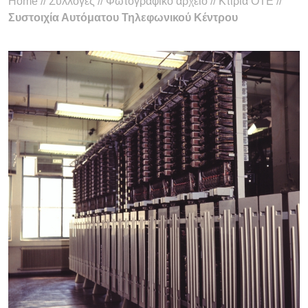
Home
//
Συλλογές
//
Φωτογραφικό αρχείο
//
Κτίρια ΟΤΕ
//
Συστοιχία Αυτόματου Τηλεφωνικού Κέντρου