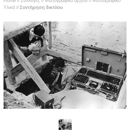
Home
//
Συλλογές
//
Φωτογραφικό αρχείο
//
Φωτογραφικό
Υλικό
//
Συντήρηση δικτύου