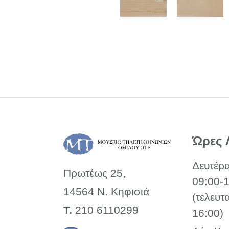
Ώρες 
Δευτέρ
Πρωτέως 25,
09:00-
14564 Ν. Κηφισιά
(τελευτ
Τ.
210 6110299
16:00)