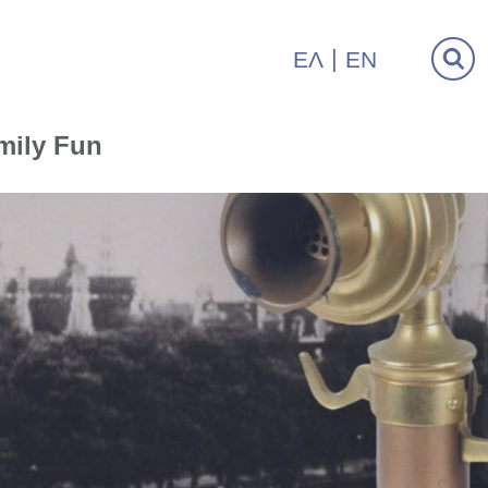
ΕΛ
EN
mily Fun