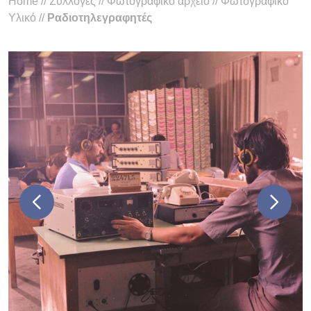
Home
//
Συλλογές
//
Φωτογραφικό αρχείο
//
Φωτογραφικό
Υλικό
//
Ραδιοτηλεγραφητές