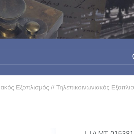
ιακός Εξοπλισμός
//
Τηλεπικοινωνιακός Εξοπλι
[-] // ΜΤ-015381