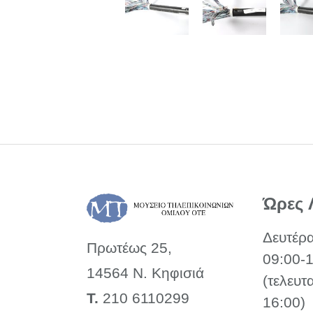
Ώρες 
Δευτέρ
Πρωτέως 25,
09:00-
14564 Ν. Κηφισιά
(τελευτ
Τ.
210 6110299
16:00)