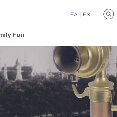
ΕΛ
EN
mily Fun