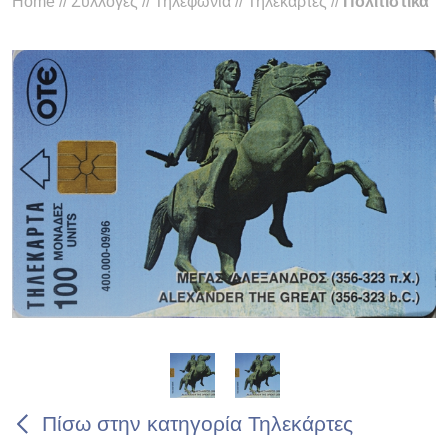
Home
//
Συλλογές
//
Τηλεφωνία
//
Τηλεκάρτες
//
Πολιτιστικά
Πίσω στην κατηγορία Τηλεκάρτες