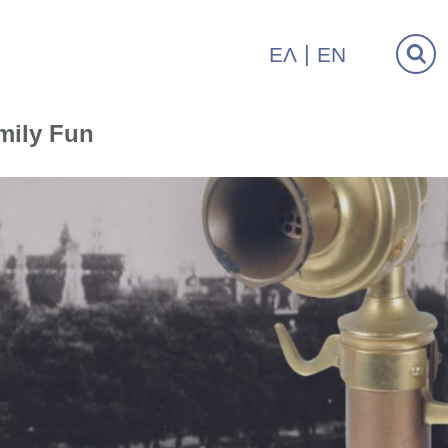
ΕΛ
EN
mily Fun