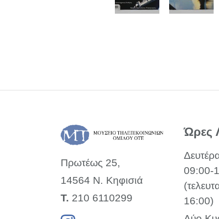
Ώρες 
Δευτέρ
Πρωτέως 25,
09:00-
14564 Ν. Κηφισιά
(τελευτ
Τ.
210 6110299
16:00)
Δύο Κυ