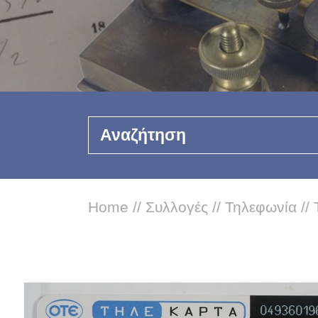
Αναζήτηση
Home
//
Συλλογές
//
Τηλεφωνία
//