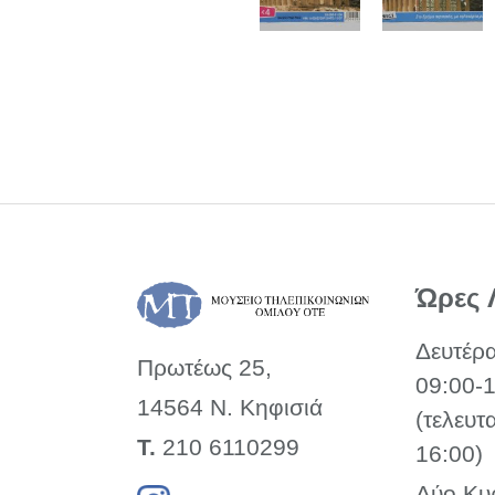
Ώρες 
Δευτέρ
Πρωτέως 25,
09:00-
14564 Ν. Κηφισιά
(τελευτ
Τ.
210 6110299
16:00)
Δύο Κυ