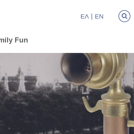
ΕΛ
EN
mily Fun