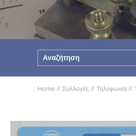
Αναζήτηση
Home
//
Συλλογές
//
Τηλεφωνία
//