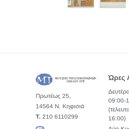
Ώρες 
Δευτέρ
Πρωτέως 25,
09:00-
14564 Ν. Κηφισιά
(τελευτ
Τ.
210 6110299
16:00)
Δύο Κυ