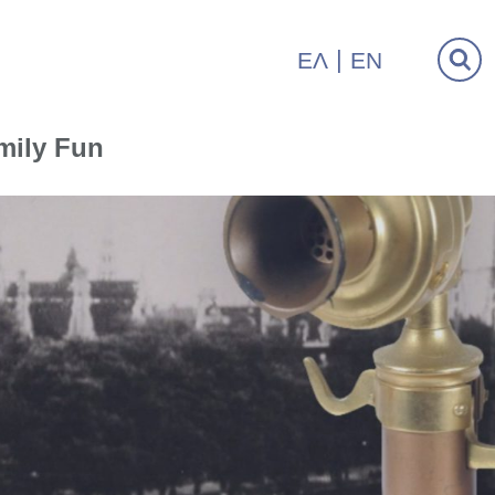
ΕΛ
EN
mily Fun