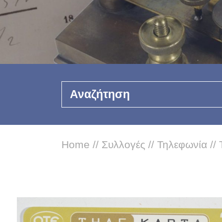
Αναζήτηση
Home
//
Συλλογές
//
Τηλεφωνία
//