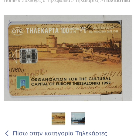
Home
//
Συλλογές
//
Τηλεφωνία
//
Τηλεκάρτες
//
Πολιτιστικά
Πίσω στην κατηγορία Τηλεκάρτες