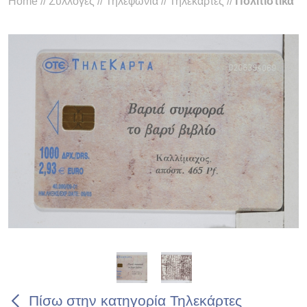
Home
//
Συλλογές
//
Τηλεφωνία
//
Τηλεκάρτες
//
Πολιτιστικά
Πίσω στην κατηγορία Τηλεκάρτες